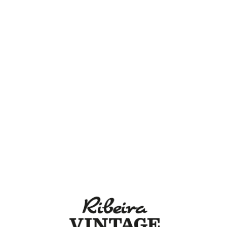
Lo
adi
n