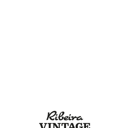
Lo
adi
n