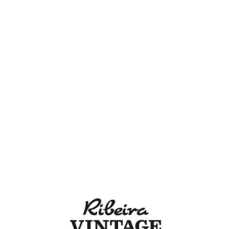
Lo
adi
n