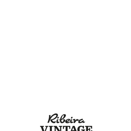
Lo
adi
n