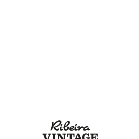
Lo
adi
n