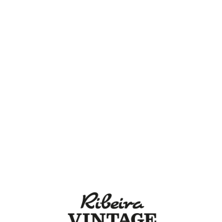
Lo
adi
n